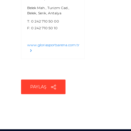
Belek Mah., Turizm Cad.,
Belek, Serik, Antalya
T: 0 242 710 50 00
F: 0 242 710 50 10
www.gloriasportsarena.com.tr
PAYLAŞ