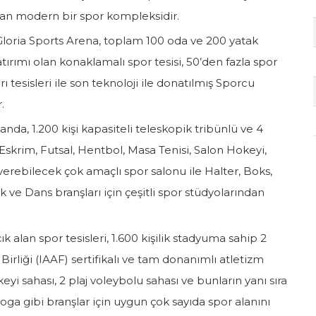
lan modern bir spor kompleksidir.
loria Sports Arena, toplam 100 oda ve 200 yatak
tırımı olan konaklamalı spor tesisi, 50’den fazla spor
ı tesisleri ile son teknoloji ile donatılmış Sporcu
r.
nda, 1.200 kişi kapasiteli teleskopik tribünlü ve 4
skrim, Futsal, Hentbol, Masa Tenisi, Salon Hokeyi,
erebilecek çok amaçlı spor salonu ile Halter, Boks,
 ve Dans branşları için çeşitli spor stüdyolarından
 alan spor tesisleri, 1.600 kişilik stadyuma sahip 2
Birliği (IAAF) sertifikalı ve tam donanımlı atletizm
keyi sahası, 2 plaj voleybolu sahası ve bunların yanı sıra
 yoga gibi branşlar için uygun çok sayıda spor alanını