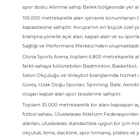
spor dostu iklimine sahip Belek bölgesinde yer a
105.000 metrekarelik alan içerisine konumlanan G
kapasitesine sahiptir. Avrupa’nın en büyük özel ya
branşına yönelik açık alan, kapalı alan ve su sporlar
Sağlığı ve Performans Merkezi’nden oluşmaktadı
Gloria Sports Arena, toplam 6.800 metrekarelik ala
farklı sahaya bölünebilen Badminton, Basketbol, E
Salon Okçuluğu ve Voleybol branşlarında hizmet v
Güreş, Uzak Doğu Sporları, Spinning, Bale, Aerobik
oluşan kapalı alan spor tesislerine sahiptir.
Toplam 35.000 metrekarelik bir alanı kapsayan açık
futbol sahası, Uluslararası Atletizm Federasyonları 
alanları, uluslararası standartlara uygun bir çim ho
okçuluk, tenis, slackline, spor tırmanış, pilates ve