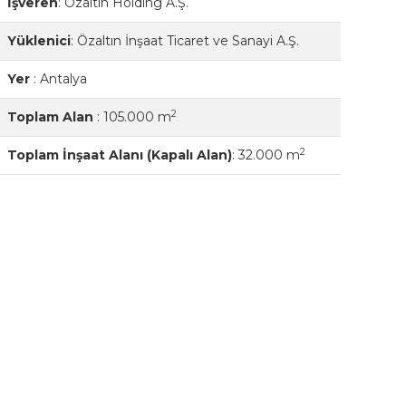
İşveren
:
Özaltın Holding A.Ş.
Yüklenici
:
Özaltın İnşaat Ticaret ve Sanayi A.Ş.
Yer
:
Antalya
2
Toplam Alan
:
105.000 m
2
Toplam İnşaat Alanı (Kapalı Alan)
:
32.000 m