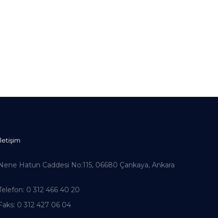
İletişim
Nene Hatun Caddesi No:115, 06680 Çankaya, Ankara
Telefon
: 0 312 466 40 20
Faks
: 0 312 427 06 04