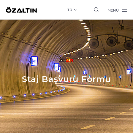
TR
MENÜ
Staj Başvuru Formu