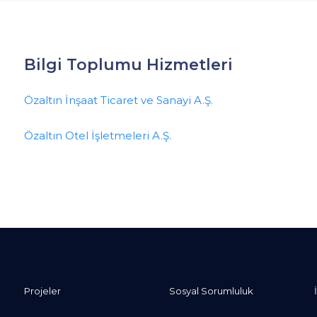
Bilgi Toplumu Hizmetleri
Özaltın İnşaat Ticaret ve Sanayi A.Ş.
Özaltın Otel İşletmeleri A.Ş.
Projeler
Sosyal Sorumluluk