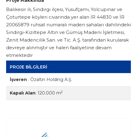
Proje Hakkında
Balıkesir ili, Sındırgı ilçesi, Yusufçamı, Yolcupınar ve
Çoturtepe köyleri civarında yer alan İR 44830 ve İR
20065879 ruhsat numaralı maden sahaları dahilindeki
Sındırgı-Kızıltepe Altın ve Gümüş Madeni İşletmesi,
Zenit Madencilik San. ve Tic. A.Ş. tarafından kurularak
devreye alınmıştır ve halen faaliyetine devam
etmektedir
PROJE BİLGİLERİ
İşveren
:
Özaltın Holding A.Ş.
2
Kapalı Alan
:
120.000 m