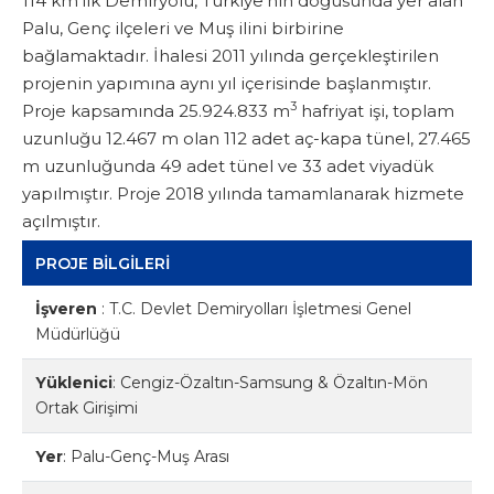
114 km'lik Demiryolu, Türkiye'nin doğusunda yer alan
Palu, Genç ilçeleri ve Muş ilini birbirine
bağlamaktadır. İhalesi 2011 yılında gerçekleştirilen
projenin yapımına aynı yıl içerisinde başlanmıştır.
3
Proje kapsamında 25.924.833 m
hafriyat işi, toplam
uzunluğu 12.467 m olan 112 adet aç-kapa tünel, 27.465
m uzunluğunda 49 adet tünel ve 33 adet viyadük
yapılmıştır. Proje 2018 yılında tamamlanarak hizmete
açılmıştır.
PROJE BİLGİLERİ
İşveren
:
T.C. Devlet Demiryolları İşletmesi Genel
Müdürlüğü
Yüklenici
:
Cengiz-Özaltın-Samsung & Özaltın-Mön
Ortak Girişimi
Yer
:
Palu-Genç-Muş Arası